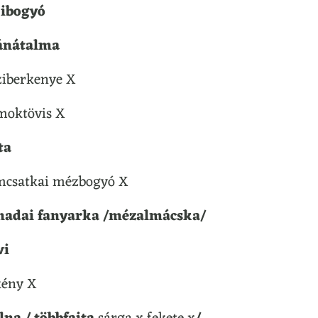
jibogyó
ánátalma
iberkenye X
oktövis X
ta
csatkai mézbogyó X
nadai fanyarka /mézalmácska/
wi
ény X