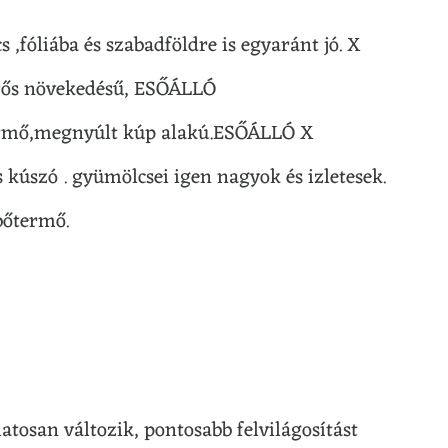
,fóliába és szabadföldre is egyaránt jó. X
erős növekedésű, ESŐÁLLÓ
ermő,megnyúlt kúp alakú.ESŐÁLLÓ X
s kúszó . gyümölcsei igen nagyok és izletesek.
bőtermő.
matosan változik, pontosabb felvilágosítást