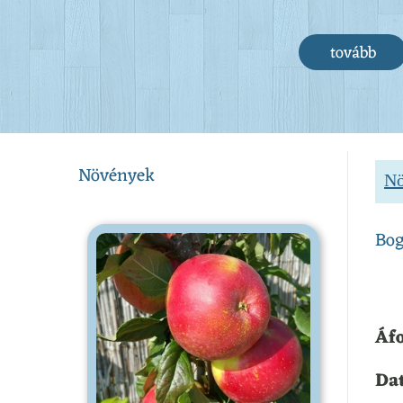
tovább
Növények
Nö
Bog
Áfo
Dat