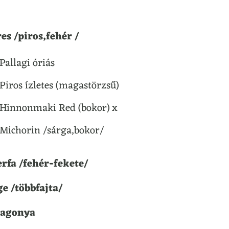
es /piros,fehér /
Pallagi óriás
Piros ízletes (magastörzsű)
Hinnonmaki Red (bokor) x
Michorin /sárga,bokor/
rfa /fehér-fekete/
e /többfajta/
lagonya