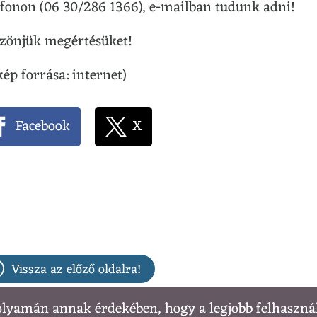
efonon (06 30/286 1366), e-mailban tudunk adni!
zönjük megértésüket!
kép forrása: internet)
Facebook
X
Vissza az előző oldalra!
olyamán annak érdekében, hogy a legjobb felhaszná