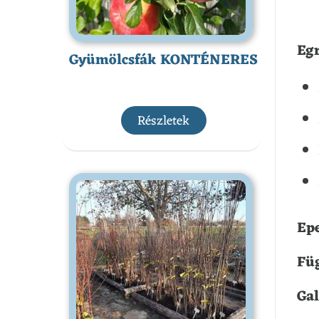
Egr
Gyümölcsfák KONTÉNERES
Részletek
Epe
Füg
Ga