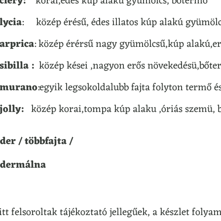
clery:
korai,édes kúp alakú gyümölcs, bőtermő
lycia
: közép érésű, édes illatos kúp alakú gyümölcs 
arprica
: közép érérsű nagy gyümölcsű,kúp alakú,
sibilla :
közép kései ,nagyon erős növekedésü,bőt
murano
:egyik legsokoldalubb fajta folyton termő é
jolly:
közép korai,tompa kúp alaku ,óriás szemü, 
der / többfajta /
edermálna
itt felsoroltak tájékoztató jellegűek, a készlet folya