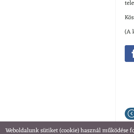
tel
Kös
(A 
Weboldalunk sütiket (cookie) használ működése f