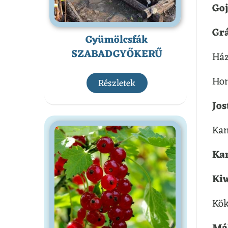
Go
Gr
Gyümölcsfák
SZABADGYŐKERŰ
Ház
Hom
Részletek
Jos
Kam
Ka
Ki
Kök