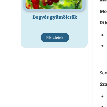
Mál
Mo
Bogyós gyümölcsök
Rib
Részletek
So
Sza