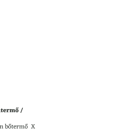
ntermő /
ten bőtermő X