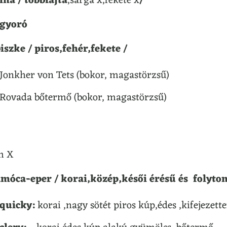
na / többfajta
,sárga x,fekete x
/
gyoró
iszke / piros,fehér,fekete /
Jonkher von Tets (bokor, magastörzsű)
Rovada bőtermő (bokor, magastörzsű)
m X
móca-eper / korai,közép,késői érésű és folyto
quicky:
korai ,nagy sötét piros kúp,édes ,kifejezet